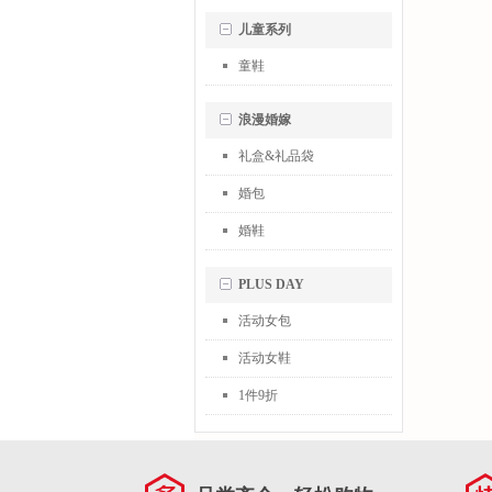
儿童系列
童鞋
浪漫婚嫁
礼盒&礼品袋
婚包
婚鞋
PLUS DAY
活动女包
活动女鞋
1件9折