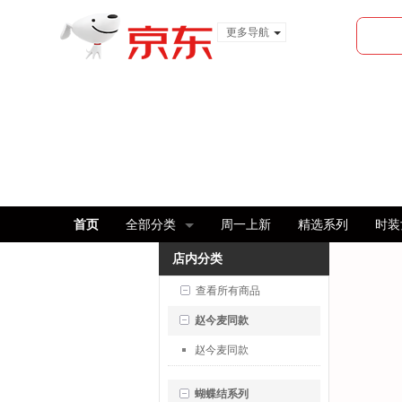
更多导航
服装城
食品
金融
首页
全部分类
周一上新
精选系列
时装
店内分类
查看所有商品
赵今麦同款
赵今麦同款
蝴蝶结系列