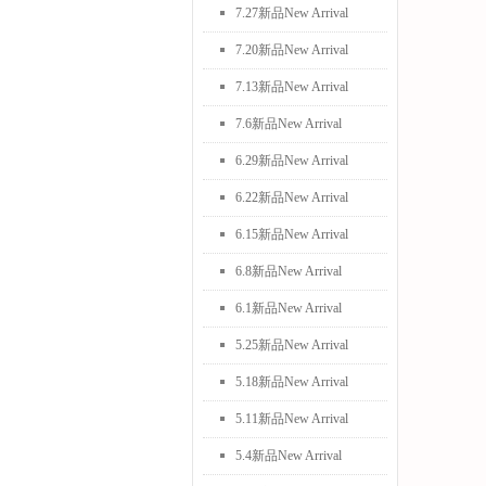
7.27新品New Arrival
7.20新品New Arrival
7.13新品New Arrival
7.6新品New Arrival
6.29新品New Arrival
6.22新品New Arrival
6.15新品New Arrival
6.8新品New Arrival
6.1新品New Arrival
5.25新品New Arrival
5.18新品New Arrival
5.11新品New Arrival
5.4新品New Arrival