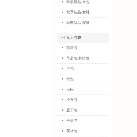
秋季新品-女包
秋季新品-女鞋
秋季新品-配饰
女士包袋
凯莉包
单肩包/斜挎包
卡包
钱包
hobo
小方包
腋下包
手提包
菱格包