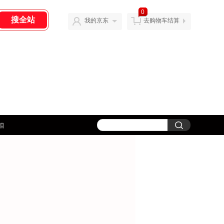
0
我的京东
去购物车结算
扣